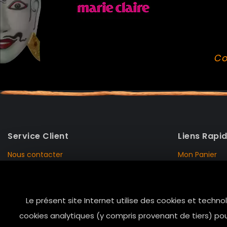
Co
Service Client
Liens Rapi
Nous contacter
Mon Panier
Mentions Légales
Mon Compte
Livraison et Retour
Données Pers
Le présent site Internet utilise des cookies et techno
Conditions de vente
Notre Histoire
cookies analytiques (y compris provenant de tiers) pou
Paiement sécurisé
Marais Store