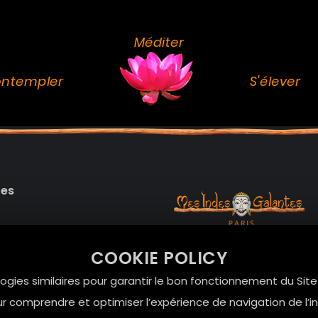
Méditer
ntempler
S'élever
des
99 RUE DE LA VERRERIE,
COOKIE POLICY
Le Marais, 75004 Paris
onnelles
logies similaires pour garantir le bon fonctionnement du Sit
contact@mesindesgalan
r comprendre et optimiser l’expérience de navigation de l’int