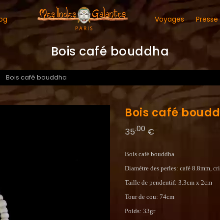
og
Voyages
Presse
Bois café bouddha
Bois café bouddha
Bois café boud
.00
35
€
Bois café bouddha
Diamétre des perles: café 8.8mm, cr
Taille de pendentif: 3.3cm x 2cm
Tour de cou: 74cm
Poids: 33gr