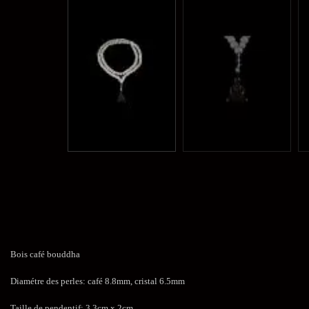
Bois café bouddha
Diamétre des perles: café 8.8mm, cristal 6.5mm
Taille de pendentif: 3.3cm x 2cm