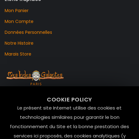
Mon Panier
Mon Compte
Données Personnelles
Notre Histoire
Marais Store
99 RUE DE LA VERRERIE,
COOKIE POLICY
Le Marais, 75004 Paris
Le présent site Internet utilise des cookies et
contact@mesindesgalantes.com
technologies similaires pour garantir le bon
fonctionnement du Site et la bonne prestation des
01.42.72.42.51
services ici proposés, des cookies analytiques (y