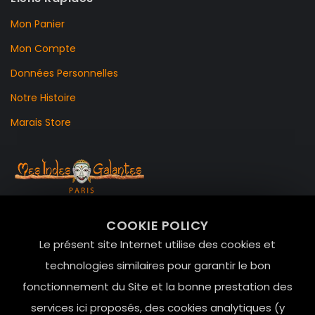
Mon Panier
Mon Compte
Données Personnelles
Notre Histoire
Marais Store
99 RUE DE LA VERRERIE,
COOKIE POLICY
Le Marais, 75004 Paris
Le présent site Internet utilise des cookies et
contact@mesindesgalantes.com
technologies similaires pour garantir le bon
fonctionnement du Site et la bonne prestation des
01.42.72.42.51
services ici proposés, des cookies analytiques (y