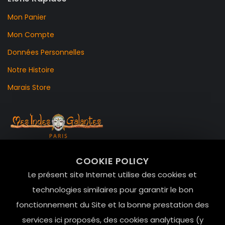
Mon Panier
Mon Compte
Données Personnelles
Notre Histoire
Marais Store
99 RUE DE LA VERRERIE,
COOKIE POLICY
Le Marais, 75004 Paris
Le présent site Internet utilise des cookies et
contact@mesindesgalantes.com
technologies similaires pour garantir le bon
fonctionnement du Site et la bonne prestation des
01.42.72.42.51
services ici proposés, des cookies analytiques (y