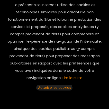
Le présent site Internet utilise des cookies et
contact@mesindesgalantes.com
technologies similaires pour garantir le bon
fonctionnement du Site et la bonne prestation des
01.42.72.42.51
services ici proposés, des cookies analytiques (y
compris provenant de tiers) pour comprendre et
optimiser l’expérience de navigation de l’internaute,
ainsi que des cookies publicitaires (y compris
provenant de tiers) pour proposer des messages
publicitaires en rapport avec les préférences que
vous avez indiquées dans le cadre de votre
navigation en ligne.
Lire la suite
Horaires d’ouverture: 11h - 19h30 Du lundi au dimanche
Autorise les cookies
© 2025 mesindesgalantes. All Rights Reserved...