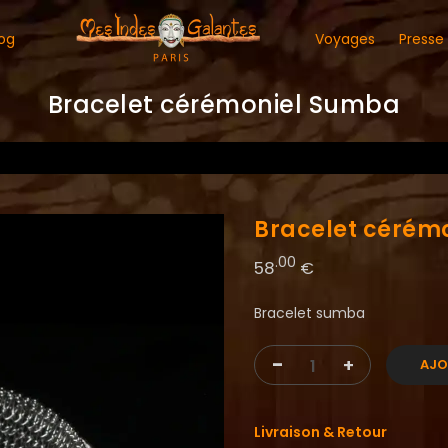
og
Voyages
Presse
Bracelet cérémoniel Sumba
Bracelet cérém
.00
58
€
Bracelet sumba
-
+
AJO
Livraison & Retour