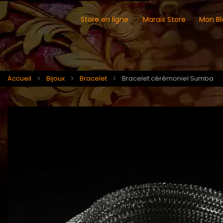
Store en ligne
Marais Store
Mon Bl
Accueil
Bijoux
Bracelet
Bracelet cérémoniel Sumba
Skip
Skip
to
to
the
the
end
beginning
of
of
the
the
images
images
gallery
gallery