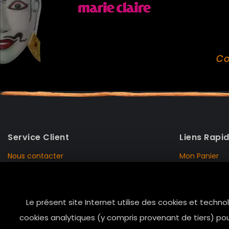
Co
Service Client
Liens Rapi
Nous contacter
Mon Panier
Mentions Légales
Mon Compte
Livraison et Retour
Données Pers
Le présent site Internet utilise des cookies et techno
Conditions de vente
Notre Histoire
cookies analytiques (y compris provenant de tiers) pou
Paiement sécurisé
Marais Store