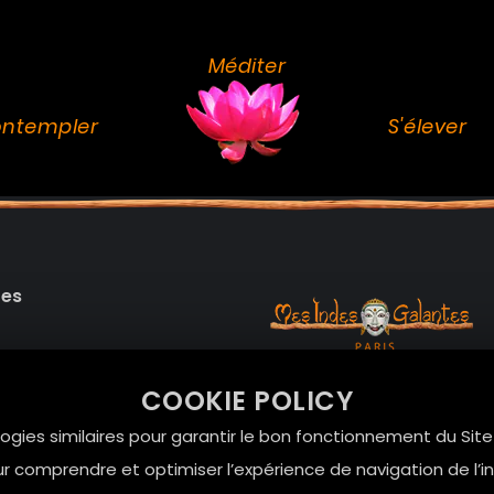
Méditer
ntempler
S'élever
des
99 RUE DE LA VERRERIE,
COOKIE POLICY
Le Marais, 75004 Paris
onnelles
logies similaires pour garantir le bon fonctionnement du Sit
contact@mesindesgalan
r comprendre et optimiser l’expérience de navigation de l’int